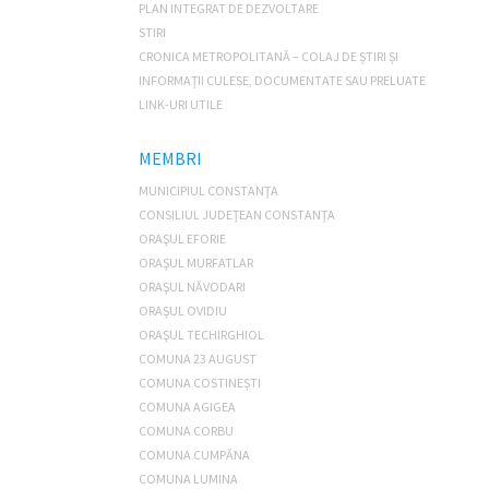
PLAN INTEGRAT DE DEZVOLTARE
STIRI
CRONICA METROPOLITANĂ – COLAJ DE ȘTIRI ȘI
INFORMAȚII CULESE, DOCUMENTATE SAU PRELUATE
LINK-URI UTILE
MEMBRI
MUNICIPIUL CONSTANŢA
CONSILIUL JUDEŢEAN CONSTANŢA
ORAŞUL EFORIE
ORAŞUL MURFATLAR
ORAŞUL NĂVODARI
ORAŞUL OVIDIU
ORAŞUL TECHIRGHIOL
COMUNA 23 AUGUST
COMUNA COSTINEȘTI
COMUNA AGIGEA
COMUNA CORBU
COMUNA CUMPĂNA
COMUNA LUMINA