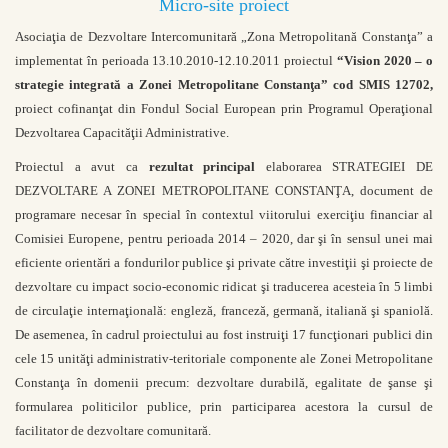
Micro-site proiect
Asociaţia de Dezvoltare Intercomunitară „Zona Metropolitană Constanţa” a
implementat în perioada 13.10.2010-12.10.2011 proiectul
“Vision 2020 – o
strategie integrată a Zonei Metropolitane Constanţa” cod SMIS 12702,
proiect cofinanţat din Fondul Social European prin Programul Operaţional
Dezvoltarea Capacităţii Administrative.
Proiectul a avut ca
rezultat principal
elaborarea STRATEGIEI DE
DEZVOLTARE A ZONEI METROPOLITANE CONSTANŢA, document de
programare necesar în special în contextul viitorului exerciţiu financiar al
Comisiei Europene, pentru perioada 2014 – 2020, dar şi în sensul unei mai
eficiente orientări a fondurilor publice şi private către investiţii şi proiecte de
dezvoltare cu impact socio-economic ridicat şi traducerea acesteia în 5 limbi
de circulaţie internaţională: engleză, franceză, germană, italiană şi spaniolă.
De asemenea, în cadrul proiectului au fost instruiţi 17 funcţionari publici din
cele 15 unităţi administrativ-teritoriale componente ale Zonei Metropolitane
Constanţa în domenii precum: dezvoltare durabilă, egalitate de şanse şi
formularea politicilor publice, prin participarea acestora la cursul de
facilitator de dezvoltare comunitară.