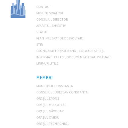
CONTACT
MISIUNE SI VALORI
CONSILIUL DIRECTOR
APARATUL EXECUTIV
STATUT
PLAN INTEGRAT DE DEZVOLTARE
STIRI
CRONICA METROPOLITANĂ – COLAJ DE ȘTIRI ȘI
INFORMAȚII CULESE, DOCUMENTATE SAU PRELUATE
LINK-URI UTILE
MEMBRI
MUNICIPIUL CONSTANŢA
CONSILIUL JUDEŢEAN CONSTANŢA
ORAŞUL EFORIE
ORAŞUL MURFATLAR
ORAŞUL NĂVODARI
ORAŞUL OVIDIU
ORAŞUL TECHIRGHIOL