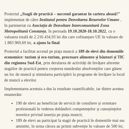
Proiectul
„Stagii de practică – succesul garantat în cariera aleasă!”
implementat de către
Institutul pentru Dezvoltarea Resurselor Umane
,
în parteneriat cu
Asociația de Dezvoltare Intercomunitară Zona
Metropolitană Constanța
, în perioada
19.10.2020-18.10.2022
, cu o
valoarea totală de 2.216.434,93 lei din care cofinanțare UE în valoare de
1.883.969,69 lei,
a ajuns la final
.
Proiectul a facilitat accesul pe piața muncii a
189 de elevi din domeniile
economice: turism și eco-turism, procesare alimente și băuturi și TIC
din regiunea Sud-Est
, prin derularea de activități de învățare aferente
stagiilor de practică pentru creșterea numărului absolvenților care găsesc
un loc de muncă și stimularea participării la programe de învățare la locul
de muncă a elevilor.
Implementarea acestuia a dus la rezultate cuantificabile, iar dintre acestea
enumerăm:
190 de elevi au beneficiat de servicii de consiliere și orientare
profesională în vederea dobândirii competențelor și cunoștințelor
teoretice privind inserția pe piața muncii;
189 de elevi au participat la stagii de practică în domeniile mai sus
amintite, în urma cărora au primit subvenție în valoare de 500 lei;