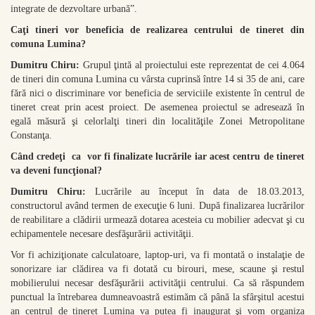
integrate de dezvoltare urbană”.
Caţi tineri vor beneficia de realizarea centrului de tineret din
comuna Lumina?
Dumitru Chiru:
Grupul ţintă al proiectului este reprezentat de cei 4.064
de tineri din comuna Lumina cu vârsta cuprinsă între 14 si 35 de ani, care
fără nici o discriminare vor beneficia de serviciile existente în centrul de
tineret creat prin acest proiect. De asemenea proiectul se adresează în
egală măsură şi celorlalţi tineri din localităţile Zonei Metropolitane
Constanţa.
Când credeţi ca vor fi finalizate lucrările iar acest centru de tineret
va deveni funcţional?
Dumitru Chiru:
Lucrările au început în data de 18.03.2013,
constructorul având termen de execuţie 6 luni. După finalizarea lucrărilor
de reabilitare a clădirii urmează dotarea acesteia cu mobilier adecvat şi cu
echipamentele necesare desfăşurării activităţii.
Vor fi achiziţionate calculatoare, laptop-uri, va fi montată o instalaţie de
sonorizare iar clădirea va fi dotată cu birouri, mese, scaune şi restul
mobilierului necesar desfăşurării activităţii centrului. Ca să răspundem
punctual la întrebarea dumneavoastră estimăm că până la sfârşitul acestui
an centrul de tineret Lumina va putea fi inaugurat şi vom organiza