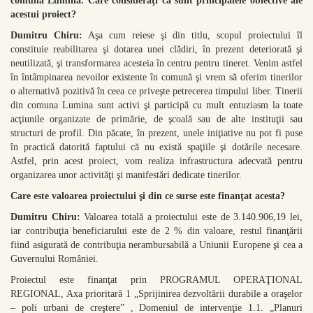
comuna Lumina. Care consideraţi ca sunt principalele obiective ale
acestui proiect?
Dumitru Chiru:
Aşa cum reiese şi din titlu, scopul proiectului îl
constituie reabilitarea şi dotarea unei clădiri, în prezent deteriorată şi
neutilizată, şi transformarea acesteia în centru pentru tineret. Venim astfel
în întâmpinarea nevoilor existente în comună şi vrem să oferim tinerilor
o alternativă pozitivă în ceea ce priveşte petrecerea timpului liber. Tinerii
din comuna Lumina sunt activi şi participă cu mult entuziasm la toate
acţiunile organizate de primărie, de şcoală sau de alte instituţii sau
structuri de profil. Din păcate, în prezent, unele iniţiative nu pot fi puse
în practică datorită faptului că nu există spaţiile şi dotările necesare.
Astfel, prin acest proiect, vom realiza infrastructura adecvată pentru
organizarea unor activităţi şi manifestări dedicate tinerilor.
Care este valoarea proiectului şi din ce surse este finanţat acesta?
Dumitru Chiru:
Valoarea totală a proiectului este de 3.140.906,19 lei,
iar contribuţia beneficiarului este de 2 % din valoare, restul finanţării
fiind asigurată de contribuţia nerambursabilă a Uniunii Europene şi cea a
Guvernului României.
Proiectul este finanţat prin PROGRAMUL OPERAŢIONAL
REGIONAL, Axa prioritară 1 „Sprijinirea dezvoltării durabile a oraşelor
– poli urbani de creştere” , Domeniul de intervenţie 1.1. „Planuri