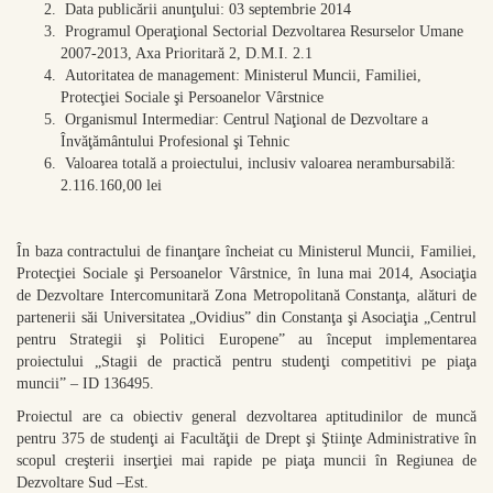
Data publicării anunţului: 03 septembrie 2014
Programul Operaţional Sectorial Dezvoltarea Resurselor Umane
2007-2013, Axa Prioritară 2, D.M.I. 2.1
Autoritatea de management: Ministerul Muncii, Familiei,
Protecţiei Sociale şi Persoanelor Vârstnice
Organismul Intermediar: Centrul Naţional de Dezvoltare a
Învăţământului Profesional şi Tehnic
Valoarea totală a proiectului, inclusiv valoarea nerambursabilă:
2.116.160,00 lei
În baza contractului de finanţare încheiat cu Ministerul Muncii, Familiei,
Protecţiei Sociale şi Persoanelor Vârstnice, în luna mai 2014, Asociaţia
de Dezvoltare Intercomunitară Zona Metropolitană Constanţa, alături de
partenerii săi Universitatea „Ovidius” din Constanţa şi Asociaţia „Centrul
pentru Strategii şi Politici Europene” au început implementarea
proiectului „Stagii de practică pentru studenţi competitivi pe piaţa
muncii” – ID 136495.
Proiectul are ca obiectiv general dezvoltarea aptitudinilor de muncă
pentru 375 de studenţi ai Facultăţii de Drept şi Ştiinţe Administrative în
scopul creşterii inserţiei mai rapide pe piaţa muncii în Regiunea de
Dezvoltare Sud –Est.