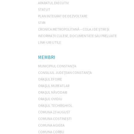
APARATUL EXECUTIV
STATUT
PLAN INTEGRAT DE DEZVOLTARE
STIRI
CRONICA METROPOLITANĂ – COLAJ DE ȘTIRI ȘI
INFORMAȚII CULESE, DOCUMENTATE SAU PRELUATE
LINK-URI UTILE
MEMBRI
MUNICIPIUL CONSTANŢA
CONSILIUL JUDEŢEAN CONSTANŢA
ORAŞUL EFORIE
ORAŞUL MURFATLAR
ORAŞUL NĂVODARI
ORAŞUL OVIDIU
ORAŞUL TECHIRGHIOL
COMUNA 23 AUGUST
COMUNA COSTINEȘTI
COMUNA AGIGEA
COMUNA CORBU