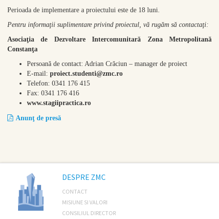
Perioada de implementare a proiectului este de 18 luni.
Pentru informaţii suplimentare privind proiectul, vă rug
ă
m s
ă
contactaţi:
Asociaţia de Dezvoltare Intercomunitară Zona Metropolitană
Constanţa
Persoană de contact: Adrian Crăciun – manager de proiect
E-mail:
proiect.studenti@zmc.ro
Telefon: 0341 176 415
Fax: 0341 176 416
www.
stagiipractica
.ro
Anunţ de presă
DESPRE ZMC
CONTACT
MISIUNE SI VALORI
CONSILIUL DIRECTOR