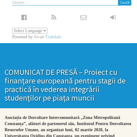
Caută
după:
Powered by
Translate
COMUNICAT DE PRESĂ – Proiect cu
finanţare europeană pentru stagii de
practică în vederea integrării
studenţilor pe piaţa muncii
Asociația de Dezvoltare Intercomunitară „Zona Metropolitană
Constanța”, alături de partenerul său, Institutul Pentru Dezvoltarea
Resurselor Umane, au organizat luni, 02 martie 2020, la
Universitatea Ovidius din Constanța, un eveniment privind