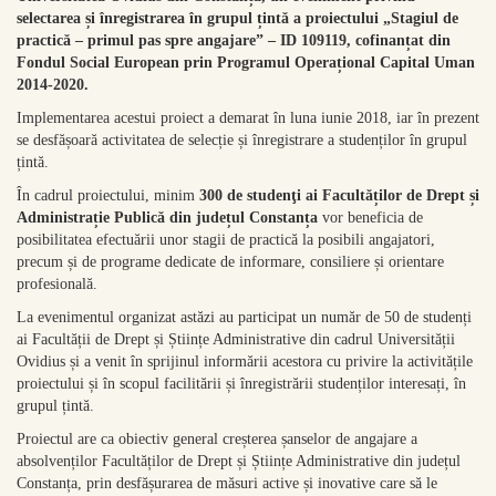
selectarea și înregistrarea în grupul țintă a proiectului „
Stagiul de
practică – primul pas spre angajare
” – ID 109119
, cofinanțat din
Fondul Social European prin Programul Operațional Capital Uman
2014-2020.
Implementarea acestui proiect a demarat în luna iunie 2018, iar în prezent
se desfășoară activitatea de selecție și înregistrare a studenților în grupul
țintă.
În cadrul proiectului, minim
300 de
studenţi ai Facultăților de Drept și
Administrație Publică din județul Constanța
vor beneficia de
posibilitatea efectuării unor stagii de practică la posibili angajatori,
precum și de programe dedicate de informare, consiliere și orientare
profesională.
La evenimentul organizat astăzi au participat un număr de 50 de studenți
ai Facultății de Drept și Științe Administrative din cadrul Universității
Ovidius și a venit în sprijinul informării acestora cu privire la activitățile
proiectului și în scopul facilitării și înregistrării studenților interesați, în
grupul țintă.
Proiectul are ca obiectiv general creșterea șanselor de angajare a
absolvenților Facultăților de Drept și Științe Administrative din județul
Constanța, prin desfășurarea de măsuri active și inovative care să le