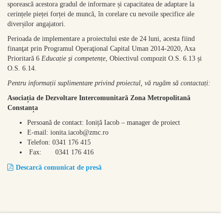
sporească acestora gradul de informare și capacitatea de adaptare la
cerințele pieței forței de muncă, în corelare cu nevoile specifice ale
diverșilor angajatori.
Perioada de implementare a proiectului este de 24 luni, acesta fiind
finanţat prin Programul Operaţional Capital Uman 2014-2020, Axa
Prioritară 6
Educație și competențe
, Obiectivul compozit O.S. 6.13 și
O.S. 6.14.
Pentru informații suplimentare privind proiectul, vă rug
ă
m s
ă
contactați:
Asociația de Dezvoltare Intercomunitară Zona Metropolitană
Constanța
Persoană de contact: Ioniță Iacob – manager de proiect
E-mail: ionita.iacob@zmc.ro
Telefon: 0341 176 415
Fax: 0341 176 416
Descarcă comunicat de presă