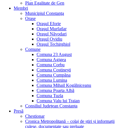
Plan Egalitate de Gen
Membri
Municipiul Constanţa
Orase
Oraşul Eforie
Oraşul Murfatlar
Oraşul Năvodari
Oraşul Ovidiu
Oraşul Techirghiol
Comune
Comuna 23 August
Comuna Agigea
Comuna Corbu
Comuna Costinești
Comuna Cumpăna
Comuna Lumina
Comuna Mihail Kogălniceanu
Comuna Poarta Albã
Comuna Tuzla
Comuna Valu lui Traian
Consiliul Judeţean Constanţa
Presã
Chestionar
Cronica Metropolitană – colaj de știri și informații
culese, documentate sau preluate