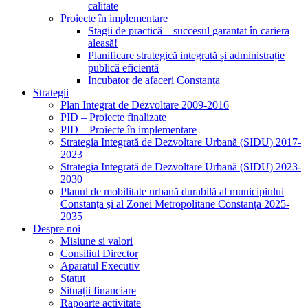
calitate
Proiecte în implementare
Stagii de practică – succesul garantat în cariera
aleasă!
Planificare strategică integrată și administrație
publică eficientă
Incubator de afaceri Constanța
Strategii
Plan Integrat de Dezvoltare 2009-2016
PID – Proiecte finalizate
PID – Proiecte în implementare
Strategia Integrată de Dezvoltare Urbană (SIDU) 2017-
2023
Strategia Integrată de Dezvoltare Urbană (SIDU) 2023-
2030
Planul de mobilitate urbană durabilă al municipiului
Constanța și al Zonei Metropolitane Constanța 2025-
2035
Despre noi
Misiune si valori
Consiliul Director
Aparatul Executiv
Statut
Situații financiare
Rapoarte activitate