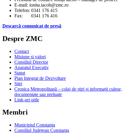
E-mail: ionita.iacob@zmc.ro
Telefon: 0341 176 415
Fax: 0341 176 416
Descarcă comunicat de presă
Despre ZMC
Contact
Misiune si valori
Consiliul Director
Aparatul Executiv
Statut
Plan Integrat de Dezvoltare
Stiri
Cronica Metropolitană – colaj de știri și informații culese,
documentate sau preluate
Link-uri utile
Membri
Municipiul Constanţa
Consiliul Judeţean Constanţa