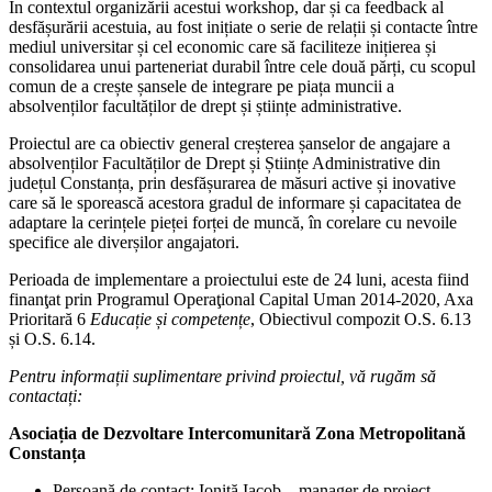
În contextul organizării acestui workshop, dar și ca feedback al
desfășurării acestuia, au fost inițiate o serie de relații și contacte între
mediul universitar și cel economic care să faciliteze inițierea și
consolidarea unui parteneriat durabil între cele două părți, cu scopul
comun de a crește șansele de integrare pe piața muncii a
absolvenților facultăților de drept și științe administrative.
Proiectul are ca obiectiv general creșterea șanselor de angajare a
absolvenților Facultăților de Drept și Științe Administrative din
județul Constanța, prin desfășurarea de măsuri active și inovative
care să le sporească acestora gradul de informare și capacitatea de
adaptare la cerințele pieței forței de muncă, în corelare cu nevoile
specifice ale diverșilor angajatori.
Perioada de implementare a proiectului este de 24 luni, acesta fiind
finanţat prin Programul Operaţional Capital Uman 2014-2020, Axa
Prioritară 6
Educație și competențe
, Obiectivul compozit O.S. 6.13
și O.S. 6.14.
Pentru informații suplimentare privind proiectul, vă rug
ă
m s
ă
contactați:
Asociația de Dezvoltare Intercomunitară Zona Metropolitană
Constanța
Persoană de contact: Ioniță Iacob – manager de proiect