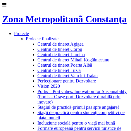
Zona Metropolitanã Constanţa
Proiecte
Proiecte finalizate
Centrul de tineret Agigea
Centrul de tineret Corbu
Centrul de tineret Lumina
Centrul de tineret Mihail Kogălniceanu
Centrul de tineret Poarta Albă
Centrul de tineret Tuzla
Centrul de tineret Valu lui Traian
Perfecționare pentru Dezvoltare
Vision 2020
Portis – Port Cities: Innovation for Sustainability
(Portis – Orașe port: Dezvoltare durabilă prin
inovare)
Stagiul de practică-primul pas spre angajare!
Stagii de practică pentru studenți competitivi pe
piața muncii
Incluziune socială pentru o viață mai bună
Formare europeană pentru servicii turistice de