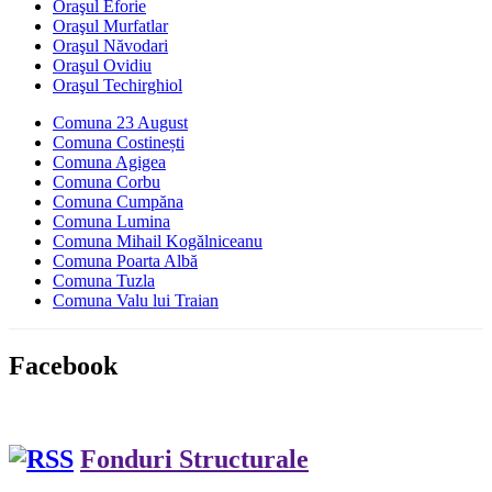
Oraşul Eforie
Oraşul Murfatlar
Oraşul Năvodari
Oraşul Ovidiu
Oraşul Techirghiol
Comuna 23 August
Comuna Costinești
Comuna Agigea
Comuna Corbu
Comuna Cumpăna
Comuna Lumina
Comuna Mihail Kogălniceanu
Comuna Poarta Albă
Comuna Tuzla
Comuna Valu lui Traian
Facebook
Fonduri Structurale