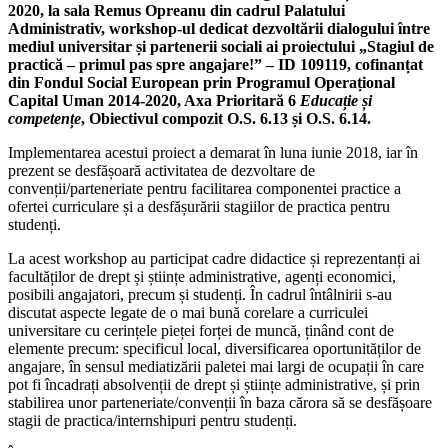
2020, la sala Remus Opreanu din cadrul Palatului
Administrativ, workshop-ul dedicat dezvoltării dialogului între
mediul universitar și partenerii sociali ai proiectului „
Stagiul de
practică – primul pas spre angajare!
” – ID 109119
, cofinanțat
din Fondul Social European prin Programul Operațional
Capital Uman 2014-2020, Axa Prioritară 6
Educație și
competențe
, Obiectivul compozit O.S. 6.13 și O.S. 6.14.
Implementarea acestui proiect a demarat în luna iunie 2018, iar în
prezent se desfășoară activitatea de dezvoltare de
convenții/parteneriate pentru facilitarea componentei practice a
ofertei curriculare și a desfășurării stagiilor de practica pentru
studenți.
La acest workshop au participat cadre didactice și reprezentanți ai
facultăților de drept și științe administrative, agenți economici,
posibili angajatori, precum și studenți. În cadrul întâlnirii s-au
discutat aspecte legate de o mai bună corelare a curriculei
universitare cu cerințele pieței forței de muncă, ținând cont de
elemente precum: specificul local, diversificarea oportunităților de
angajare, în sensul mediatizării paletei mai largi de ocupații în care
pot fi încadrați absolvenții de drept și științe administrative, și prin
stabilirea unor parteneriate/convenții în baza cărora să se desfășoare
stagii de practica/internshipuri pentru studenți.