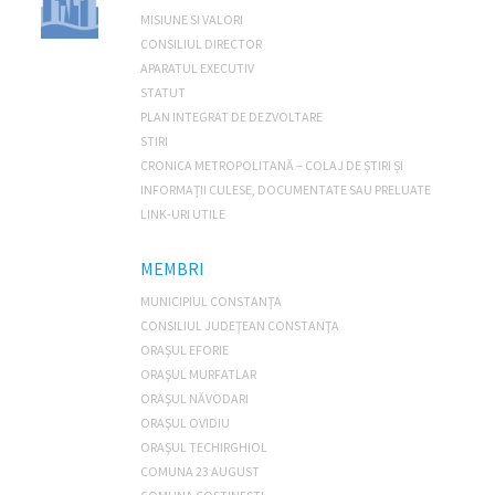
MISIUNE SI VALORI
CONSILIUL DIRECTOR
APARATUL EXECUTIV
STATUT
PLAN INTEGRAT DE DEZVOLTARE
STIRI
CRONICA METROPOLITANĂ – COLAJ DE ȘTIRI ȘI
INFORMAȚII CULESE, DOCUMENTATE SAU PRELUATE
LINK-URI UTILE
MEMBRI
MUNICIPIUL CONSTANŢA
CONSILIUL JUDEŢEAN CONSTANŢA
ORAŞUL EFORIE
ORAŞUL MURFATLAR
ORAŞUL NĂVODARI
ORAŞUL OVIDIU
ORAŞUL TECHIRGHIOL
COMUNA 23 AUGUST