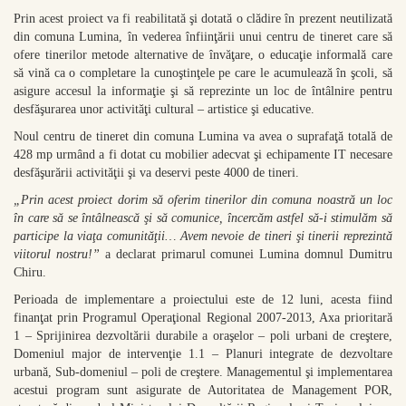
Prin acest proiect va fi reabilitată şi dotată o clădire în prezent neutilizată
din comuna Lumina, în vederea înfiinţării unui centru de tineret care să
ofere tinerilor metode alternative de învăţare, o educaţie informală care
să vină ca o completare la cunoştinţele pe care le acumulează în şcoli, să
asigure accesul la informaţie şi să reprezinte un loc de întâlnire pentru
desfăşurarea unor activităţi cultural – artistice şi educative.
Noul centru de tineret din comuna Lumina va avea o suprafaţă totală de
428 mp urmând a fi dotat cu mobilier adecvat şi echipamente IT necesare
desfăşurării activităţii şi va deservi peste 4000 de tineri.
„Prin acest proiect dorim să oferim tinerilor din comuna noastră un loc
în care să se întâlnească şi să comunice, încercăm astfel să-i stimulăm să
participe la viaţa comunităţii… Avem nevoie de tineri şi tinerii reprezintă
viitorul nostru!”
a declarat primarul comunei Lumina domnul Dumitru
Chiru.
Perioada de implementare a proiectului este de 12 luni, acesta fiind
finanţat prin Programul Operaţional Regional 2007-2013, Axa prioritară
1 – Sprijinirea dezvoltării durabile a oraşelor – poli urbani de creştere,
Domeniul major de intervenţie 1.1 – Planuri integrate de dezvoltare
urbană, Sub-domeniul – poli de creştere. Managementul şi implementarea
acestui program sunt asigurate de Autoritatea de Management POR,