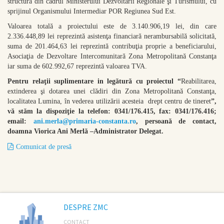
structură din cadrul Ministerului Dezvoltării Regionale şi Turismului, cu
sprijinul Organismului Intermediar POR Regiunea Sud Est.
Valoarea totală a proiectului este de 3.140.906,19 lei, din care
2.336.448,89 lei reprezintă asistenţa financiară nerambursabilă solicitată,
suma de 201.464,63 lei reprezintă contribuţia proprie a beneficiarului,
Asociaţia de Dezvoltare Intercomunitară Zona Metropolitană Constanţa
iar suma de 602.992,67 reprezintă valoarea TVA.
Pentru relaţii suplimentare in legătură cu proiectul “
Reabilitarea,
extinderea şi dotarea unei clădiri din Zona Metropolitană Constanţa,
localitatea Lumina, în vederea utilizării acesteia drept centru de tineret
”,
vă stăm la dispoziţie la telefon: 0341/176.415, fax: 0341/176.416;
email:
ani.merla@primaria-constanta.ro
, persoană de contact,
doamna Viorica Ani Merlă –Administrator Delegat.
Comunicat de presă
DESPRE ZMC
CONTACT