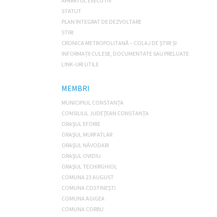
APARATUL EXECUTIV
STATUT
PLAN INTEGRAT DE DEZVOLTARE
STIRI
CRONICA METROPOLITANĂ – COLAJ DE ȘTIRI ȘI
INFORMAȚII CULESE, DOCUMENTATE SAU PRELUATE
LINK-URI UTILE
MEMBRI
MUNICIPIUL CONSTANŢA
CONSILIUL JUDEŢEAN CONSTANŢA
ORAŞUL EFORIE
ORAŞUL MURFATLAR
ORAŞUL NĂVODARI
ORAŞUL OVIDIU
ORAŞUL TECHIRGHIOL
COMUNA 23 AUGUST
COMUNA COSTINEȘTI
COMUNA AGIGEA
COMUNA CORBU