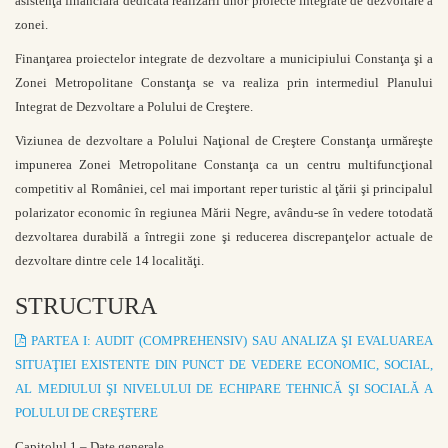
asistenţă financiară dedicată realizării unor proiecte integrate de dezvoltare a
zonei.
Finanţarea proiectelor integrate de dezvoltare a municipiului Constanţa şi a
Zonei Metropolitane Constanţa se va realiza prin intermediul Planului
Integrat de Dezvoltare a Polului de Creştere.
Viziunea de dezvoltare a Polului Naţional de Creştere Constanţa urmăreşte
impunerea Zonei Metropolitane Constanţa ca un centru multifuncţional
competitiv al României, cel mai important reper turistic al ţării şi principalul
polarizator economic în regiunea Mării Negre, avându-se în vedere totodată
dezvoltarea durabilă a întregii zone şi reducerea discrepanţelor actuale de
dezvoltare dintre cele 14 localităţi.
STRUCTURA
PARTEA I: AUDIT (COMPREHENSIV) SAU ANALIZA ŞI EVALUAREA
SITUAŢIEI EXISTENTE DIN PUNCT DE VEDERE ECONOMIC, SOCIAL,
AL MEDIULUI ŞI NIVELULUI DE ECHIPARE TEHNICĂ ŞI SOCIALĂ A
POLULUI DE CREŞTERE
Capitolul 1 – Date generale