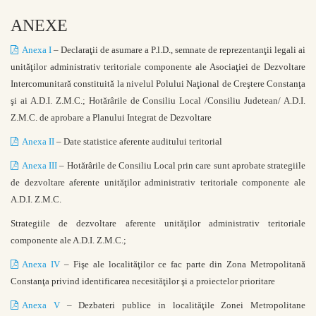
ANEXE
Anexa I
– Declaraţii de asumare a P.l.D., semnate de reprezentanţii legali ai
unităţilor administrativ teritoriale componente ale Asociaţiei de Dezvoltare
Intercomunitară constituită la nivelul Polului Naţional de Creştere Constanţa
şi ai A.D.I. Z.M.C.; Hotărârile de Consiliu Local /Consiliu Judetean/ A.D.I.
Z.M.C. de aprobare a Planului Integrat de Dezvoltare
Anexa II
– Date statistice aferente auditului teritorial
Anexa III
– Hotărârile de Consiliu Local prin care sunt aprobate strategiile
de dezvoltare aferente unităţilor administrativ teritoriale componente ale
A.D.I. Z.M.C.
Strategiile de dezvoltare aferente unităţilor administrativ teritoriale
componente ale A.D.I. Z.M.C.;
Anexa IV
– Fişe ale localităţilor ce fac parte din Zona Metropolitană
Constanţa privind identificarea necesităţilor şi a proiectelor prioritare
Anexa V
– Dezbateri publice in localităţile Zonei Metropolitane