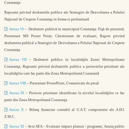
Constanţa:
Rapoarte privind dezbaterile publice ale Strategiei de Dezvoltarea a Polului
Naţional de Creştere Constanţa in forma ei preliminară
Anexa VI
– Dezbatere publică in municipiul Constanţa: Fişă de prezentă;
Prezentare MS Power Point; Chestionare de evaluare; Raport privind
dezbaterea publică a Strategiei de Dezvoltarea a Polului Naţional de Creştere
Constanţa
Anexa VII
– Dezbateri publice in localităţile Zonei Metropolitane
Constanţa; Rapoarte privind dezbaterile publice a proiectelor prioritare ale
localităţilor care fac parte din Zona Metropolitană Constantă
Anexa VIII
– Prezentare PowerPoint, Comunicate de presă
Anexa IX
– Proiecte prioritare identificate la nivelul localităţilor ce fac
parte din Zona Metropolitană Constanţa
Anexa X
– Bilanţ financiar contabil al U.A.T. componente ale A.D.I.
Z.M.C.
Anexa XI
– Aviz SEA – Evaluare impact planuri / programe; Anunţ public