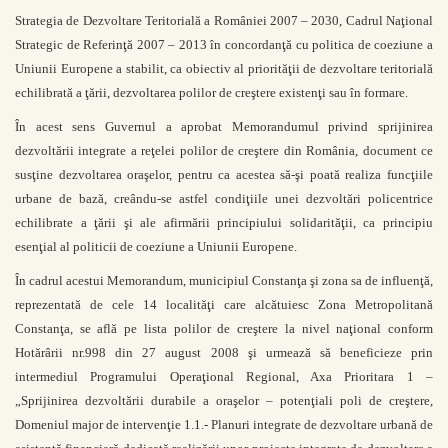
Strategia de Dezvoltare Teritorială a României 2007 – 2030, Cadrul Naţional
Strategic de Referinţă 2007 – 2013 în concordanţă cu politica de coeziune a
Uniunii Europene a stabilit, ca obiectiv al priorităţii de dezvoltare teritorială
echilibrată a ţării, dezvoltarea polilor de creştere existenţi sau în formare.
În acest sens Guvernul a aprobat Memorandumul privind sprijinirea
dezvoltării integrate a reţelei polilor de creştere din România, document ce
susţine dezvoltarea oraşelor, pentru ca acestea să-şi poată realiza funcţiile
urbane de bază, creându-se astfel condiţiile unei dezvoltări policentrice
echilibrate a ţării şi ale afirmării principiului solidarităţii, ca principiu
esenţial al politicii de coeziune a Uniunii Europene.
În cadrul acestui Memorandum, municipiul Constanţa şi zona sa de influenţă,
reprezentată de cele 14 localităţi care alcătuiesc Zona Metropolitană
Constanţa, se află pe lista polilor de creştere la nivel naţional conform
Hotărârii nr.998 din 27 august 2008 şi urmează să beneficieze prin
intermediul Programului Operaţional Regional, Axa Prioritara 1 –
„Sprijinirea dezvoltării durabile a oraşelor – potenţiali poli de creştere,
Domeniul major de intervenţie 1.1.- Planuri integrate de dezvoltare urbană de