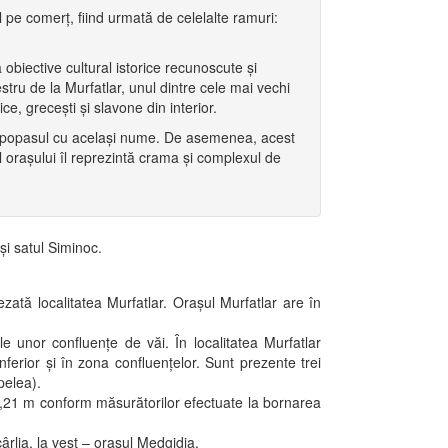
l pe comerţ, fiind urmată de celelalte ramuri:
obiective cultural istorice recunoscute şi
estru de la Murfatlar, unul dintre cele mai vechi
ce, greceşti şi slavone din interior.
ă şi popasul cu acelaşi nume. De asemenea, acest
al oraşului îl reprezintă crama şi complexul de
şi satul Siminoc.
tă localitatea Murfatlar. Oraşul Murfatlar are în
ale unor confluenţe de văi. În localitatea Murfatlar
ferior şi în zona confluenţelor. Sunt prezente trei
pelea).
93,21 m conform măsurătorilor efectuate la bornarea
rlia, la vest – oraşul Medgidia.