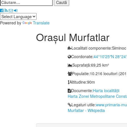
Caută
după:
Powered by
Translate
Oraşul Murfatlar
Localitati componente:
Siminoc
Coordonate:
44°10′25″N 28°24
Suprafață:
69,25 km²
Populatie:
10.216 locuitori (201
Altitudine:
90m
Documente:
Harta localităţii
Harta Zonei Metropolitane Const
Legaturi utile:
www.primaria-mur
Murfatlar - Wikipedia