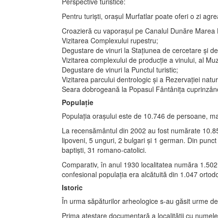
Perspective turistice:
Pentru turişti, oraşul Murfatlar poate oferi o zi ag
Croazieră cu vaporaşul pe Canalul Dunăre Marea Ne
Vizitarea Complexului rupestru;
Degustare de vinuri la Staţiunea de cercetare şi dez
Vizitarea complexului de producţie a vinului, al Mu
Degustare de vinuri la Punctul turistic;
Vizitarea parcului dentrologic şi a Rezervaţiei natu
Seara dobrogeană la Popasul Fântâniţa cuprinzând: m
Populație
Populaţia oraşului este de 10.746 de persoane, major
La recensământul din 2002 au fost numărate 10.857 d
lipoveni, 5 unguri, 2 bulgari şi 1 german. Din punc
baptişti, 31 romano-catolici.
Comparativ, în anul 1930 localitatea număra 1.502 l
confesional populaţia era alcătuită din 1.047 orto
Istoric
În urma săpăturilor arheologice s-au găsit urme de 
Prima atestare documentară a localităţii cu numele