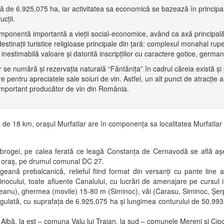
faţă de 6.925,075 ha, iar activitatea sa economică se bazează în principa
ucţii.
omponentă importantă a vieţii social-economice, având ca axă principală 
destinaţii turistice religioase principale din ţară: complexul monahal rup
nestimabilă valoare şi datorită inscripţiilor cu caractere gotice, germani
tlar se numără şi rezervaţia naturală “Fântăniţa” în cadrul căreia exist
e pentru apreciatele sale soiuri de vin. Astfel, un alt punct de atracţie 
 important producător de vin din România.
ţă de 18 km, oraşul Murfatlar are în componenţa sa localitatea Murfatlar 
brogei, pe calea ferată ce leagă Constanţa de Cernavodă se află aşeza
e oraş, pe drumul comunal DC 27.
rogeană prebalcanică, relieful fiind format din versanţi cu pante line 
ocului, toate afluente Canalului, cu lucrări de amenajare pe cursul in
ezeanu), ghermea (movile) 15-80 m (Siminoc), văi (Carasu, Siminoc, Şer
eregulată, cu suprafaţa de 6.925,075 ha şi lungimea conturului de 50.9
Albă, la est – comuna Valu lui Traian, la sud – comunele Mereni şi Ciocâ