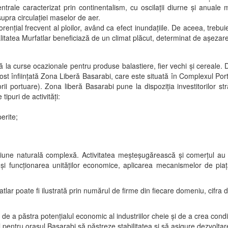
entrale caracterizat prin continentalism, cu oscilaţii diurne şi anuale ma
upra circulaţiei maselor de aer.
nţial frecvent al ploilor, având ca efect inundaţiile. De aceea, trebui
alitatea Murfatlar beneficiază de un climat plăcut, determinat de aşezare
ă la curse ocazionale pentru produse balastiere, fier vechi şi cereale.
 fost înfiinţată Zona Liberă Basarabi, care este situată în Complexul 
i portuare). Zona liberă Basarabi pune la dispoziţia investitorilor stră
ipuri de activităţi:
erite;
giune naturală complexă. Activitatea meşteşugărească şi comerţul au fos
a şi funcţionarea unităţilor economice, aplicarea mecanismelor de pia
lar poate fi ilustrată prin numărul de firme din fiecare domeniu, cifra 
de a păstra potenţialul economic al industriilor cheie şi de a crea condiţii
al pentru oraşul Basarabi să păstreze stabilitatea şi să asigure dezvoltar