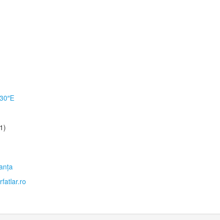
′30″E
1)
anţa
fatlar.ro