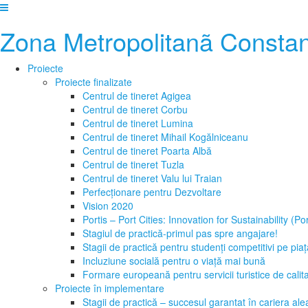
Zona Metropolitanã Consta
Proiecte
Proiecte finalizate
Centrul de tineret Agigea
Centrul de tineret Corbu
Centrul de tineret Lumina
Centrul de tineret Mihail Kogălniceanu
Centrul de tineret Poarta Albă
Centrul de tineret Tuzla
Centrul de tineret Valu lui Traian
Perfecționare pentru Dezvoltare
Vision 2020
Portis – Port Cities: Innovation for Sustainability (P
Stagiul de practică-primul pas spre angajare!
Stagii de practică pentru studenți competitivi pe pia
Incluziune socială pentru o viață mai bună
Formare europeană pentru servicii turistice de calit
Proiecte în implementare
Stagii de practică – succesul garantat în cariera ale