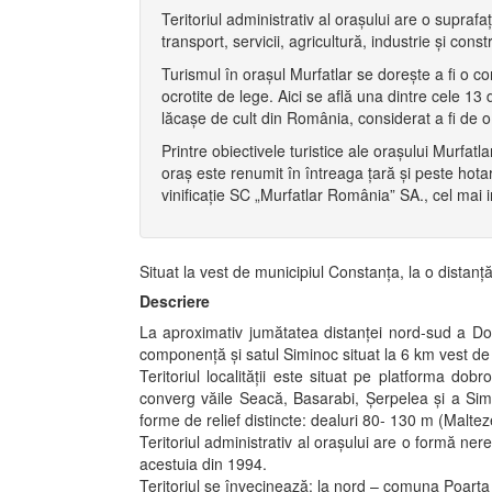
Teritoriul administrativ al oraşului are o supra
transport, servicii, agricultură, industrie şi constr
Turismul în oraşul Murfatlar se doreşte a fi o c
ocrotite de lege. Aici se află una dintre cele 13 
lăcaşe de cult din România, considerat a fi de o i
Printre obiectivele turistice ale oraşului Murfa
oraş este renumit în întreaga ţară şi peste hotar
vinificaţie SC „Murfatlar România” SA., cel mai
Situat la vest de municipiul Constanţa, la o distan
Descriere
La aproximativ jumătatea distanţei nord-sud a Do
componenţă şi satul Siminoc situat la 6 km vest d
Teritoriul localităţii este situat pe platforma dob
converg văile Seacă, Basarabi, Şerpelea şi a Simin
forme de relief distincte: dealuri 80- 130 m (Malt
Teritoriul administrativ al oraşului are o formă n
acestuia din 1994.
Teritoriul se învecinează: la nord – comuna Poarta 