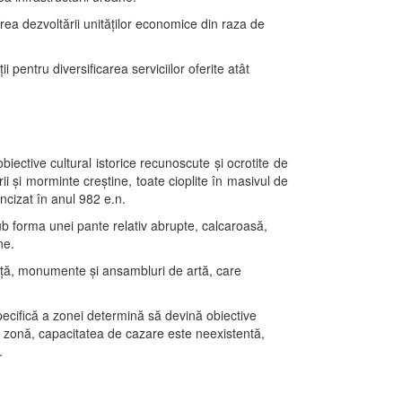
inirea dezvoltării unităţilor economice din raza de
 pentru diversificarea serviciilor oferite atât
iective cultural istorice recunoscute şi ocrotite de
i şi morminte creştine, toate cioplite în masivul de
incizat în anul 982 e.n.
ub forma unei pante relativ abrupte, calcaroasă,
ne.
iniţă, monumente şi ansambluri de artă, care
specifică a zonei determină să devină obiective
de zonă, capacitatea de cazare este neexistentă,
.