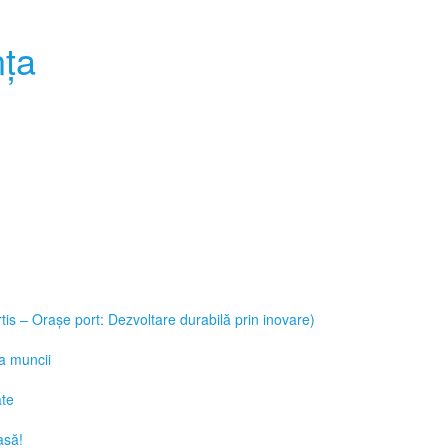
nţa
ortis – Orașe port: Dezvoltare durabilă prin inovare)
ța muncii
ate
asă!