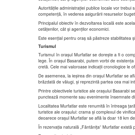
Autorităţile administraţiei publice locale vor trebui 
competenţă, în vederea asigurării resurselor buget
Principalul obiectiv în dezvoltarea locală este acela 
cetăţenilor, cât şi agenţilor economici.
Este esenţial pentru oraş să păstreze stabilitatea ş
Turismul
Turismul în oraşul Murfatlar se doreşte a fi o comp
lege. În oraşul Basarabi, putem vorbi de existenţa 
cretă. Cele mai valoroase indicaţii cronologice le of
De asemenea, la ieşirea din oraşul Murfatlar se afl
brăzdată de văiugi, şi reprezintă partea cea mai inte
Printre obiectivele turistice ale oraşului Basarabi
punctează momente sau evenimente însemnate din 
Localitatea Murfatlar este renumită în întreaga ţară
turistice ale oraşului: crama şi complexul de vinifi
deoarece oraşul Murfatlar se află la doar 18 km de 
În rezervaţia naturală „Fântâniţa” Murfatlar există