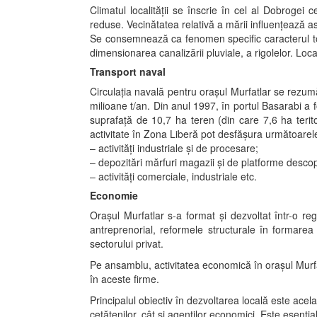
Climatul localităţii se înscrie în cel al Dobrogei c
reduse. Vecinătatea relativă a mării influenţează as
Se consemnează ca fenomen specific caracterul tore
dimensionarea canalizării pluviale, a rigolelor. Loc
Transport naval
Circulaţia navală pentru oraşul Murfatlar se rezum
milioane t/an. Din anul 1997, în portul Basarabi a
suprafaţă de 10,7 ha teren (din care 7,6 ha teritori
activitate în Zona Liberă pot desfăşura următoarele t
– activităţi industriale şi de procesare;
– depozitări mărfuri magazii şi de platforme descop
– activităţi comerciale, industriale etc.
Economie
Oraşul Murfatlar s-a format şi dezvoltat într-o re
antreprenorial, reformele structurale în formare
sectorului privat.
Pe ansamblu, activitatea economică în oraşul Murfat
în aceste firme.
Principalul obiectiv în dezvoltarea locală este acela 
cetăţenilor, cât şi agenţilor economici. Este esenţi