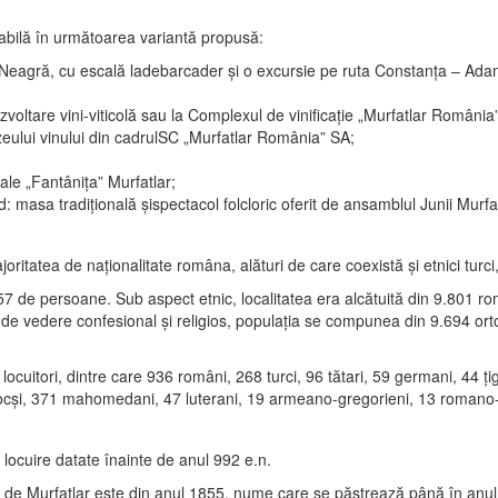
reabilă în următoarea variantă propusă:
agră, cu escală ladebarcader şi o excursie pe ruta Constanţa – Adamcli
voltare vini-viticolă sau la Complexul de vinificaţie „Murfatlar România”
zeului vinului din cadrulSC „Murfatlar România” SA;
rale „Fantâniţa” Murfatlar;
asa tradiţională şispectacol folcloric oferit de ansamblul Junii Murfatl
itatea de naţionalitate româna, alături de care coexistă şi etnici turci, 
e persoane. Sub aspect etnic, localitatea era alcătuită din 9.801 român
t de vedere confesional şi religios, populaţia se compunea din 9.694 or
ocuitori, dintre care 936 români, 268 turci, 96 tătari, 59 germani, 44 ţi
docşi, 371 mahomedani, 47 luterani, 19 armeano-gregorieni, 13 romano-c
locuire datate înainte de anul 992 e.n.
 de Murfatlar este din anul 1855, nume care se păstrează până în anul 1