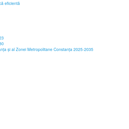
că eficientă
23
30
tanța și al Zonei Metropolitane Constanța 2025-2035