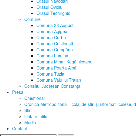
Oraşul Năvodari
Oraşul Ovidiu
Oraşul Techirghiol
Comune
Comuna 23 August
Comuna Agigea
Comuna Corbu
Comuna Costinești
Comuna Cumpăna
Comuna Lumina
Comuna Mihail Kogălniceanu
Comuna Poarta Albã
Comuna Tuzla
Comuna Valu lui Traian
Consiliul Judeţean Constanţa
Presã
Chestionar
Cronica Metropolitană – colaj de știri și informații culese
Stiri
Link-uri utile
Media
Contact