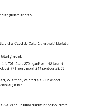
si; (turism itinerar)
;
arului al Casei de Cultură a oraşului Murfatlar.
tătari şi rromi.
i, 705 tătari, 272 ţigani/romi, 62 turci, 9
todocşi, 771 musulmani, 249 penticostali, 78
gani, 27 armeni, 24 greci ş.a. Sub aspect
atolici ş.a.m.d.
924, când, în urma disputelor politice dintre