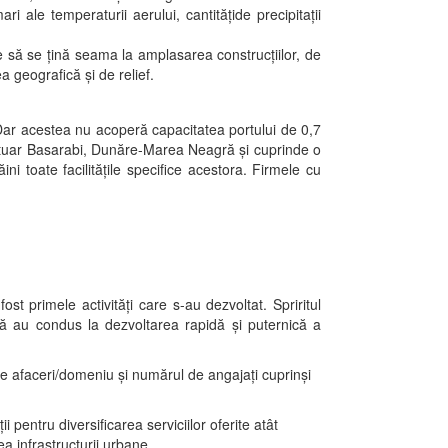
ri ale temperaturii aerului, cantităţide precipitaţii
e să se ţină seama la amplasarea construcţiilor, de
a geografică şi de relief.
 Dar acestea nu acoperă capacitatea portului de 0,7
Portuar Basarabi, Dunăre-Marea Neagră şi cuprinde o
ini toate facilităţile specifice acestora. Firmele cu
t primele activităţi care s-au dezvoltat. Spriritul
ţă au condus la dezvoltarea rapidă şi puternică a
de afaceri/domeniu şi numărul de angajaţi cuprinşi
 pentru diversificarea serviciilor oferite atât
ea infrastructurii urbane.