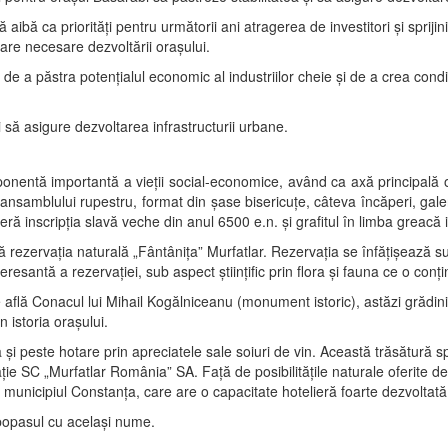
să aibă ca priorităţi pentru următorii ani atragerea de investitori şi sprij
are necesare dezvoltării oraşului.
de a păstra potenţialul economic al industriilor cheie şi de a crea condiţii
i să asigure dezvoltarea infrastructurii urbane.
onentă importantă a vieţii social-economice, având ca axă principală ob
ansamblului rupestru, format din şase bisericuţe, câteva încăperi, galeri
eră inscripţia slavă veche din anul 6500 e.n. şi grafitul în limba greacă 
ă rezervaţia naturală „Fântâniţa” Murfatlar. Rezervaţia se înfăţişează s
resantă a rezervaţiei, sub aspect ştiinţific prin flora şi fauna ce o conţi
 se află Conacul lui Mihail Kogălniceanu (monument istoric), astăzi grăd
istoria oraşului.
 şi peste hotare prin apreciatele sale soiuri de vin. Această trăsătură 
caţie SC „Murfatlar România” SA. Faţă de posibilităţile naturale oferite 
municipiul Constanţa, care are o capacitate hotelieră foarte dezvoltată
 popasul cu acelaşi nume.