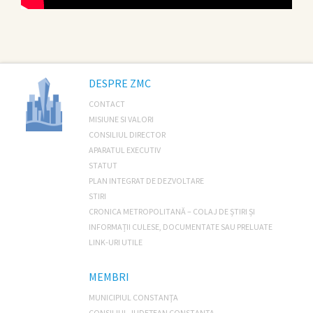
DESPRE ZMC
CONTACT
MISIUNE SI VALORI
CONSILIUL DIRECTOR
APARATUL EXECUTIV
STATUT
PLAN INTEGRAT DE DEZVOLTARE
STIRI
CRONICA METROPOLITANĂ – COLAJ DE ȘTIRI ȘI
INFORMAȚII CULESE, DOCUMENTATE SAU PRELUATE
LINK-URI UTILE
MEMBRI
MUNICIPIUL CONSTANŢA
CONSILIUL JUDEŢEAN CONSTANŢA