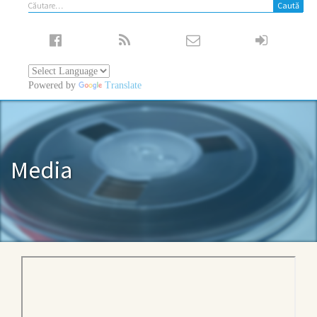
Caută
după:
Powered by
Translate
Media