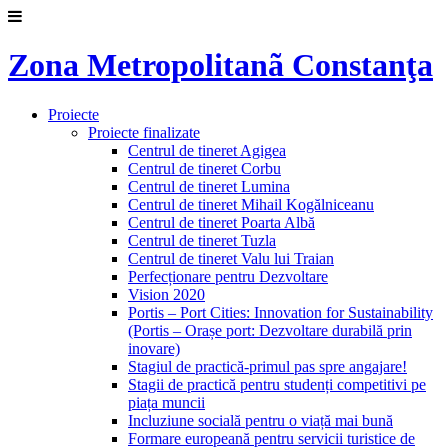
Zona Metropolitanã Constanţa
Proiecte
Proiecte finalizate
Centrul de tineret Agigea
Centrul de tineret Corbu
Centrul de tineret Lumina
Centrul de tineret Mihail Kogălniceanu
Centrul de tineret Poarta Albă
Centrul de tineret Tuzla
Centrul de tineret Valu lui Traian
Perfecționare pentru Dezvoltare
Vision 2020
Portis – Port Cities: Innovation for Sustainability
(Portis – Orașe port: Dezvoltare durabilă prin
inovare)
Stagiul de practică-primul pas spre angajare!
Stagii de practică pentru studenți competitivi pe
piața muncii
Incluziune socială pentru o viață mai bună
Formare europeană pentru servicii turistice de