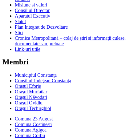
Misiune si valori
Consiliul Director
Aparatul Executiv
Statut
Plan Integrat de Dezvoltare
Stiri
Cronica Metropolitană – colaj de știri și informații culese,
documentate sau preluate
Link-uri utile
Membri
Municipiul Constanţa
Consiliul Judeţean Constanţa
Oraşul Eforie
Oraşul Murfatlar
Oraşul Năvodari
Oraşul Ovidiu
Oraşul Techirghiol
Comuna 23 August
Comuna Costinești
Comuna Agigea
Comuna Corbu