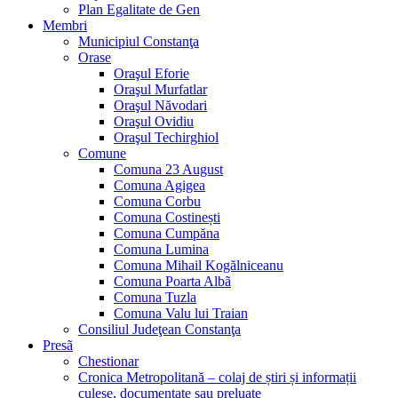
Plan Egalitate de Gen
Membri
Municipiul Constanţa
Orase
Oraşul Eforie
Oraşul Murfatlar
Oraşul Năvodari
Oraşul Ovidiu
Oraşul Techirghiol
Comune
Comuna 23 August
Comuna Agigea
Comuna Corbu
Comuna Costinești
Comuna Cumpăna
Comuna Lumina
Comuna Mihail Kogălniceanu
Comuna Poarta Albã
Comuna Tuzla
Comuna Valu lui Traian
Consiliul Judeţean Constanţa
Presã
Chestionar
Cronica Metropolitană – colaj de știri și informații
culese, documentate sau preluate