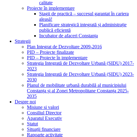
calitate
Proiecte în implementare
Stagii de practică – succesul garantat în cariera
aleasă!
Planificare strategică integrată și administrație
publică eficientă
Incubator de afaceri Constanța
Strategii
Plan Integrat de Dezvoltare 2009-2016
PID – Proiecte finalizate
PID – Proiecte în implementare
Strategia Integrată de Dezvoltare Urbană (SIDU) 2017-
2023
Strategia Integrată de Dezvoltare Urbană (SIDU) 2023-
2030
Planul de mobilitate urbană durabilă al municipiului
Constanța și al Zonei Metropolitane Constanța 2025-
2035
Despre noi
Misiune si valori
Consiliul Director
Aparatul Executiv
Statut
Situații financiare
Rapoarte activitate