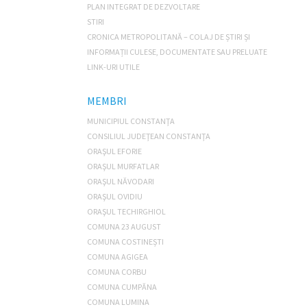
PLAN INTEGRAT DE DEZVOLTARE
STIRI
CRONICA METROPOLITANĂ – COLAJ DE ȘTIRI ȘI
INFORMAȚII CULESE, DOCUMENTATE SAU PRELUATE
LINK-URI UTILE
MEMBRI
MUNICIPIUL CONSTANŢA
CONSILIUL JUDEŢEAN CONSTANŢA
ORAŞUL EFORIE
ORAŞUL MURFATLAR
ORAŞUL NĂVODARI
ORAŞUL OVIDIU
ORAŞUL TECHIRGHIOL
COMUNA 23 AUGUST
COMUNA COSTINEȘTI
COMUNA AGIGEA
COMUNA CORBU
COMUNA CUMPĂNA
COMUNA LUMINA