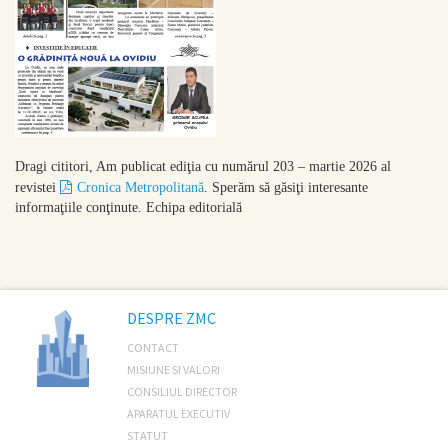
Dragi cititori,
Am publicat ediţia cu numărul 203 – martie 2026 al
revistei
Cronica Metropolitană
. Sperăm să găsiţi interesante
informaţiile conţinute.
Echipa editorială
DESPRE ZMC
CONTACT
MISIUNE SI VALORI
CONSILIUL DIRECTOR
APARATUL EXECUTIV
STATUT