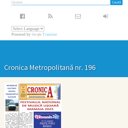
Caută
după:
Powered by
Translate
Cronica Metropolitană nr. 196