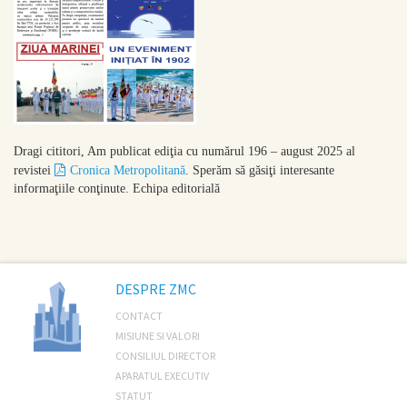
Dragi cititori,
Am publicat ediţia cu numărul 196 – august 2025 al
revistei
Cronica Metropolitană
. Sperăm să găsiţi interesante
informaţiile conţinute.
Echipa editorială
DESPRE ZMC
CONTACT
MISIUNE SI VALORI
CONSILIUL DIRECTOR
APARATUL EXECUTIV
STATUT