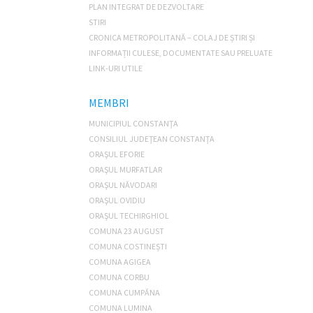
PLAN INTEGRAT DE DEZVOLTARE
STIRI
CRONICA METROPOLITANĂ – COLAJ DE ȘTIRI ȘI
INFORMAȚII CULESE, DOCUMENTATE SAU PRELUATE
LINK-URI UTILE
MEMBRI
MUNICIPIUL CONSTANŢA
CONSILIUL JUDEŢEAN CONSTANŢA
ORAŞUL EFORIE
ORAŞUL MURFATLAR
ORAŞUL NĂVODARI
ORAŞUL OVIDIU
ORAŞUL TECHIRGHIOL
COMUNA 23 AUGUST
COMUNA COSTINEȘTI
COMUNA AGIGEA
COMUNA CORBU
COMUNA CUMPĂNA
COMUNA LUMINA