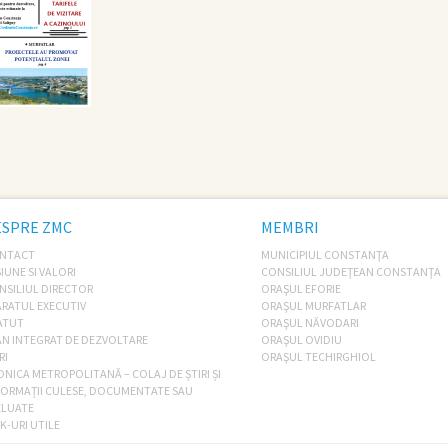
ESPRE ZMC
MEMBRI
NTACT
MUNICIPIUL CONSTANŢA
IUNE SI VALORI
CONSILIUL JUDEŢEAN CONSTANŢA
NSILIUL DIRECTOR
ORAŞUL EFORIE
ARATUL EXECUTIV
ORAŞUL MURFATLAR
ATUT
ORAŞUL NĂVODARI
AN INTEGRAT DE DEZVOLTARE
ORAŞUL OVIDIU
RI
ORAŞUL TECHIRGHIOL
ONICA METROPOLITANĂ – COLAJ DE ȘTIRI ȘI
FORMAȚII CULESE, DOCUMENTATE SAU
ELUATE
K-URI UTILE