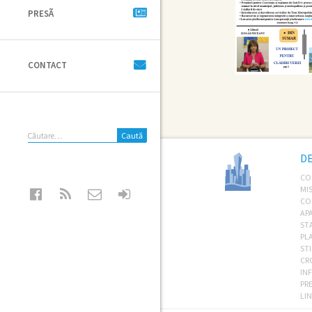
PRESÃ
CONTACT
Caută
după:
D
CO
MIS
CO
AP
ST
PL
STI
CR
IN
PR
LIN