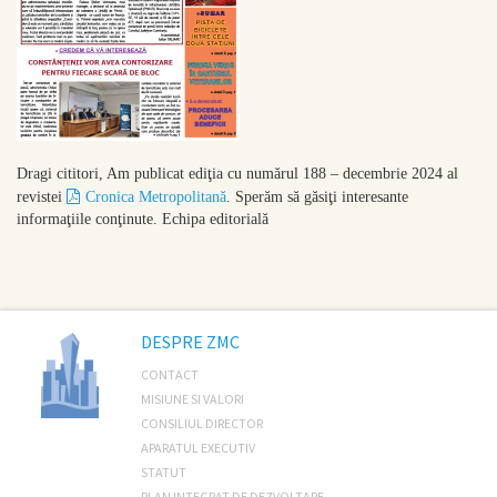
Dragi cititori,
Am publicat ediţia cu numărul 188 – decembrie 2024 al
revistei
Cronica Metropolitană
. Sperăm să găsiţi interesante
informaţiile conţinute.
Echipa editorială
DESPRE ZMC
CONTACT
MISIUNE SI VALORI
CONSILIUL DIRECTOR
APARATUL EXECUTIV
STATUT
PLAN INTEGRAT DE DEZVOLTARE