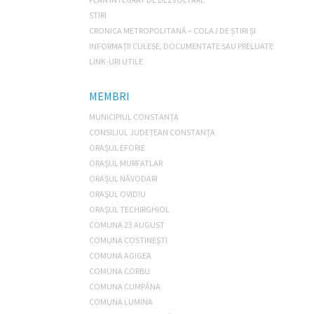
STIRI
CRONICA METROPOLITANĂ – COLAJ DE ȘTIRI ȘI
INFORMAȚII CULESE, DOCUMENTATE SAU PRELUATE
LINK-URI UTILE
MEMBRI
MUNICIPIUL CONSTANŢA
CONSILIUL JUDEŢEAN CONSTANŢA
ORAŞUL EFORIE
ORAŞUL MURFATLAR
ORAŞUL NĂVODARI
ORAŞUL OVIDIU
ORAŞUL TECHIRGHIOL
COMUNA 23 AUGUST
COMUNA COSTINEȘTI
COMUNA AGIGEA
COMUNA CORBU
COMUNA CUMPĂNA
COMUNA LUMINA