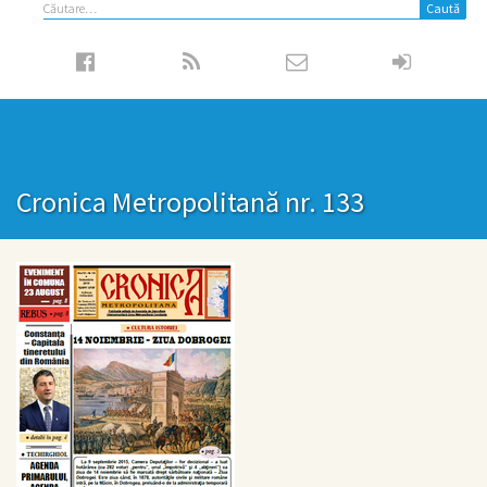
Caută
după:
Cronica Metropolitană nr. 133