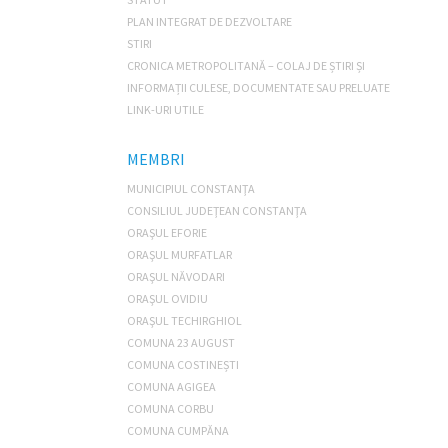
PLAN INTEGRAT DE DEZVOLTARE
STIRI
CRONICA METROPOLITANĂ – COLAJ DE ȘTIRI ȘI
INFORMAȚII CULESE, DOCUMENTATE SAU PRELUATE
LINK-URI UTILE
MEMBRI
MUNICIPIUL CONSTANŢA
CONSILIUL JUDEŢEAN CONSTANŢA
ORAŞUL EFORIE
ORAŞUL MURFATLAR
ORAŞUL NĂVODARI
ORAŞUL OVIDIU
ORAŞUL TECHIRGHIOL
COMUNA 23 AUGUST
COMUNA COSTINEȘTI
COMUNA AGIGEA
COMUNA CORBU
COMUNA CUMPĂNA