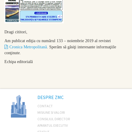
Dragi cititori,
Am publicat ediţia cu numărul 133 – noiembrie 2019 al revistei
Cronica Metropolitană
. Sperăm să găsiţi interesante informaţiile
conţinute.
Echipa editorială
DESPRE ZMC
CONTACT
MISIUNE SI VALORI
CONSILIUL DIRECTOR
APARATUL EXECUTIV
STATUT