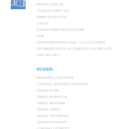
MISIUNE SI VALORI
CONSILIUL DIRECTOR
APARATUL EXECUTIV
STATUT
PLAN INTEGRAT DE DEZVOLTARE
STIRI
CRONICA METROPOLITANĂ – COLAJ DE ȘTIRI ȘI
INFORMAȚII CULESE, DOCUMENTATE SAU PRELUATE
LINK-URI UTILE
MEMBRI
MUNICIPIUL CONSTANŢA
CONSILIUL JUDEŢEAN CONSTANŢA
ORAŞUL EFORIE
ORAŞUL MURFATLAR
ORAŞUL NĂVODARI
ORAŞUL OVIDIU
ORAŞUL TECHIRGHIOL
COMUNA 23 AUGUST
COMUNA COSTINEȘTI