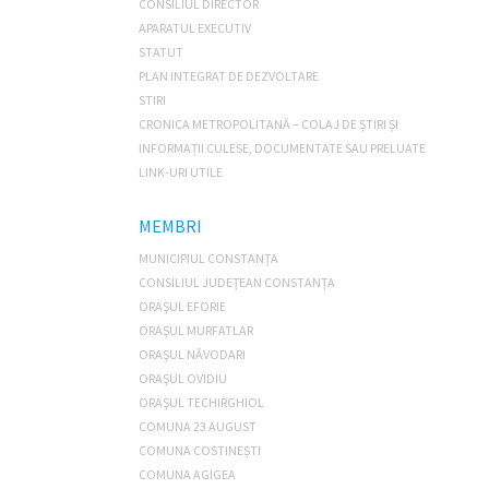
CONSILIUL DIRECTOR
APARATUL EXECUTIV
STATUT
PLAN INTEGRAT DE DEZVOLTARE
STIRI
CRONICA METROPOLITANĂ – COLAJ DE ȘTIRI ȘI
INFORMAȚII CULESE, DOCUMENTATE SAU PRELUATE
LINK-URI UTILE
MEMBRI
MUNICIPIUL CONSTANŢA
CONSILIUL JUDEŢEAN CONSTANŢA
ORAŞUL EFORIE
ORAŞUL MURFATLAR
ORAŞUL NĂVODARI
ORAŞUL OVIDIU
ORAŞUL TECHIRGHIOL
COMUNA 23 AUGUST
COMUNA COSTINEȘTI
COMUNA AGIGEA