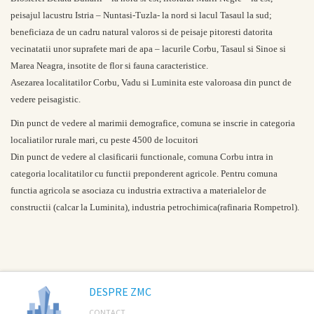
peisajul lacustru Istria – Nuntasi-Tuzla- la nord si lacul Tasaul la sud;
beneficiaza de un cadru natural valoros si de peisaje pitoresti datorita
vecinatatii unor suprafete mari de apa – lacurile Corbu, Tasaul si Sinoe si
Marea Neagra, insotite de flor si fauna caracteristice.
Asezarea localitatilor Corbu, Vadu si Luminita este valoroasa din punct de
vedere peisagistic.
Din punct de vedere al marimii demografice, comuna se inscrie in categoria
localiatilor rurale mari, cu peste 4500 de locuitori
Din punct de vedere al clasificarii functionale, comuna Corbu intra in
categoria localitatilor cu functii preponderent agricole. Pentru comuna
functia agricola se asociaza cu industria extractiva a materialelor de
constructii (calcar la Luminita), industria petrochimica(rafinaria Rompetrol).
DESPRE ZMC
CONTACT