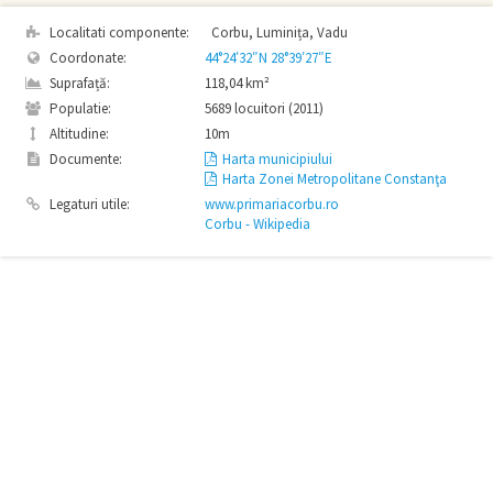
Localitati componente:
Corbu, Luminița, Vadu
Coordonate:
44°24′32″N 28°39′27″E
Suprafață:
118,04 km²
Populatie:
5689 locuitori (2011)
Altitudine:
10m
Documente:
Harta municipiului
Harta Zonei Metropolitane Constanţa
Legaturi utile:
www.primariacorbu.ro
Corbu - Wikipedia