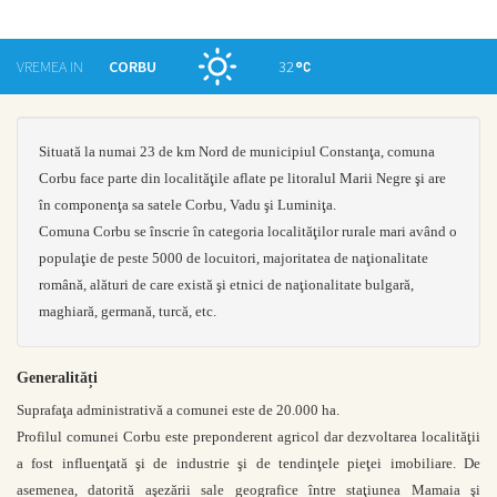
CORBU
32
TODAY
Situată la numai 23 de km Nord de municipiul Constanţa, comuna
Corbu face parte din localităţile aflate pe litoralul Marii Negre şi are
în componenţa sa satele Corbu, Vadu şi Luminiţa.
Comuna Corbu se înscrie în categoria localităţilor rurale mari având o
populaţie de peste 5000 de locuitori, majoritatea de naţionalitate
română, alături de care există şi etnici de naţionalitate bulgară,
maghiară, germană, turcă, etc.
Generalități
Suprafaţa administrativă a comunei este de 20.000 ha.
Profilul comunei Corbu este preponderent agricol dar dezvoltarea localităţii
a fost influenţată şi de industrie şi de tendinţele pieţei imobiliare. De
asemenea, datorită aşezării sale geografice între staţiunea Mamaia şi