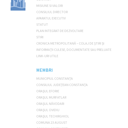
MISIUNE SI VALORI
CONSILIUL DIRECTOR
APARATUL EXECUTIV
STATUT
PLAN INTEGRAT DE DEZVOLTARE
STIRI
CRONICA METROPOLITANĂ – COLAJ DE ȘTIRI ȘI
INFORMAȚII CULESE, DOCUMENTATE SAU PRELUATE
LINK-URI UTILE
MEMBRI
MUNICIPIUL CONSTANŢA
CONSILIUL JUDEŢEAN CONSTANŢA
ORAŞUL EFORIE
ORAŞUL MURFATLAR
ORAŞUL NĂVODARI
ORAŞUL OVIDIU
ORAŞUL TECHIRGHIOL
COMUNA 23 AUGUST