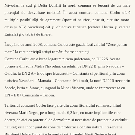
Năvodari la sud şi Delta Dunării la nord, comuna se bucură de un mare
potenţial de dezvoltare turistică. În acest context, comuna Corbu oferă
multiple posibilităţi de agrement (sporturi nautice, pescuit, circuite moto-
cross şi ATV, biciclism) cât şi obiective turistice (cetatea Histria şi cetatea
Enisala) şi o tabără de tineret.
Începând cu anul 2008, comuna Corbu este gazda festivalului “Zece pentru
mare” la care participă artişti români foarte apreciaţi.
Comuna Corbu are o buna legatura rutiera judeteana, pe DJ 226. Acesta
porneste din zona Midia Navodari, cu relatii pe DN 22 B, prin Navodari –
Ovidiu, la DN 2 A – E 60 spre Bucuresti – Constanta si pe litoral prin zona
turistica Navodari – Mamaia – Constanta. Mai mult, la nord DJ 226 trece prin
Sacele, Istria si Sinoe, ajungand la Mihai Viteazu, unde se intersecteaza cu
DN – E 87 Constanta – Tulcea.
Teritoriul comunei Corbu face parte din zona litoralului romanesc, fiind
riverana Marii Negre, pe o lungime de 6,2 km, cu toate implicatiile care
decurg de aici ca potential de dezvoltare si necesitate de protectie a cadrului
natural; este inconjurat de zone de protectie a cdrului natural : rezervatia
Biosferei Delata Dunarii – la nord si est, litoralul Marii Negre – la est,